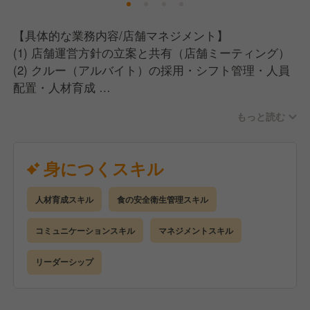
【具体的な業務内容/店舗マネジメント】
(1) 店舗運営方針の立案と共有（店舗ミーティング）
(2) クルー（アルバイト）の採用・シフト管理・人員
配置・人材育成
(3) 商品の販売・製造、受発注管理、原材料・資材の
もっと読む
発注・管理
(4) 業績マネジメント（予実管理・地域販売戦略の立
案）
身につくスキル
＝＝＝＝
人材育成スキル
食の安全衛生管理スキル
具体的には
＝＝＝＝
コミュニケーションスキル
マネジメントスキル
・お客様への接客・サービス応対
・ハンバーガーの製造・オペレーション業務
リーダーシップ
・店舗オペレーションのチェック
・販売促進の企画・⽴案