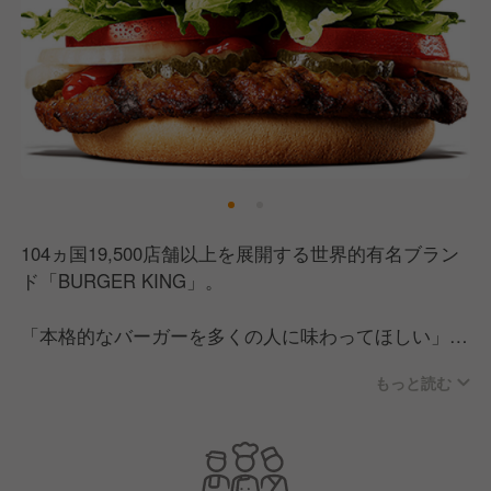
104ヵ国19,500店舗以上を展開する世界的有名ブラン
ド「BURGER KING」。
「本格的なバーガーを多くの人に味わってほしい」
「これまでよりもっとおいしくて人にも環境にもやさ
もっと読む
しいメニューを提供したい」「安全でおいしい食事を
気取らずに楽しめる場所」それが、バーガーキングで
す。