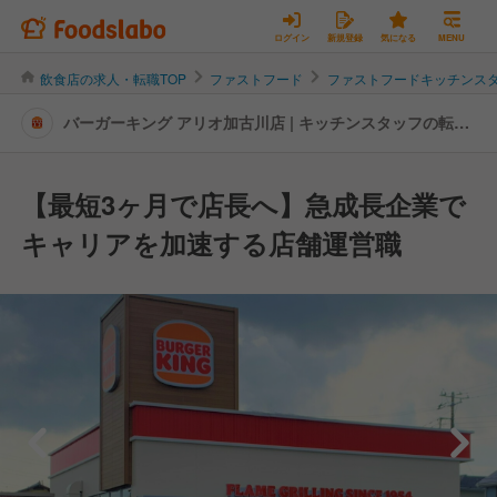
ログイン
新規登録
気になる
MENU
飲食店の求人・転職TOP
ファストフード
ファストフードキッチンス
バーガーキング アリオ加古川店 | キッチンスタッフの転
職・求人情報
【最短3ヶ月で店長へ】急成長企業で
キャリアを加速する店舗運営職