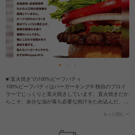
実績があります。
定期的に社内公募がありますので、ぜひ積極的に応募
して下さい。（※店⻑以上が応募資格）
・実績23年度︓SV6名、マーケ1名、サプライチェー
ン1名、メンテナンス2名、カスタマーサービス1名
・実績24年度︓SV3名、OPサポート2名
■“直火焼き”の100%ビーフパティ
100%ビーフパティはバーガーキング® 独自のブロイ
ラーでじっくりと直火焼きしています。直火焼きだか
らこそ、余分な油が落ち必要な肉汁をため込んだ、ジ
ューシーでスモーキーなビーフパティに仕上がりま
もっと読む
す。
■毎日店舗でカットするオニオン