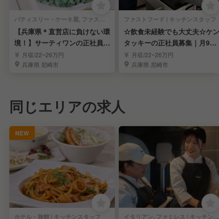
パティスリー・ケーキ屋, ファストフード | キッチンスタッフ
ファストフード | キッチンスタッフ
【兵庫県＊直営店に負けない環
☆飲食未経験でも大丈夫☆ケ
境！】サーティワンの正社員募
タッキーの正社員募集｜月9〜
集｜年間休110日
10日休み
月収/22~26万円
月収/22~26万円
兵庫県 尼崎市
兵庫県 尼崎市
同じエリアの求人
NEW
ホテル・旅館 | キッチンスタッフ
イタリアン, ファミレス | キッチンスタッフ