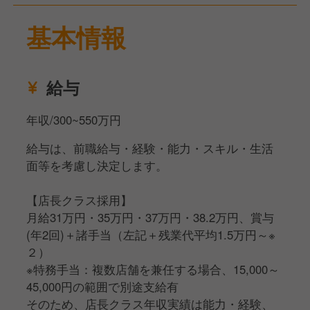
・各種書類の整理・作成・ファイリング
・アルバイトスタッフの管理・育成
基本情報
・売上・原価・諸経費の管理、etc
＝＝＝＝
給与
⼊社後は
＝＝＝＝
年収/300~550万円
■まずはバーガーキング各店舗での販売や接客業務を
覚えるところからスタート。
給与は、前職給与・経験・能力・スキル・生活
主⼒商品やサイドメニューの調理など、基礎からお教
面等を考慮し決定します。
えしていきます。
オペレーションはしっかりとマニュアル化されている
【店長クラス採用】
ので安⼼して始められます。
月給31万円・35万円・37万円・38.2万円、賞与
しっかりと先輩がフォローしますので、不安な点やわ
(年2回)＋諸手当（左記＋残業代平均1.5万円～※
からない点はなんでも聞ける環境です。
２）
※特務手当：複数店舗を兼任する場合、15,000～
45,000円の範囲で別途支給有
そのため、店長クラス年収実績は能力・経験、