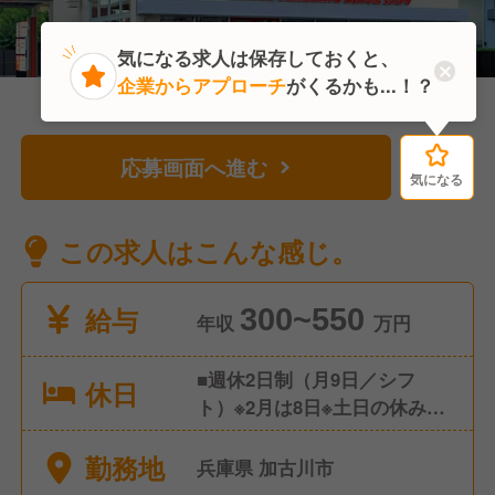
気になる求人は保存しておくと、
企業からアプローチ
がくるかも...！？
応募画面へ進む
気になる
気になる
この求人はこんな感じ。
給与
300~550
年収
万円
■週休2日制（月9日／シフ
休日
ト）※2月は8日※土日の休みも
可 ■有給休暇（入社後半年以
勤務地
降10日間付与） ■特別休暇
兵庫県 加古川市
（病気休暇・転勤休暇・慶弔