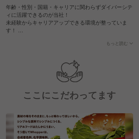
年齢・性別・国籍・キャリアに関わらずダイバーシテ
ィに活躍できるのが当社！
未経験からキャリアアップできる環境が整っていま
す！
未経験でも1年以内に店長昇格もあり！最短３ヶ月～1
もっと読む
年２ヵ月で店長に昇格した実績も。
新規出店を加速するためマネージャー候補（幹部候
補）として、貴重なオープニング業務に関わることも
可能です。
ここにこだわってます
20代の店長・SVも多く活躍中。
店⻑後のキャリアフィールドは成⻑中だからこそ広く
て豊富!!
SV、OPサポート（採⽤・教育・マニュアル・計数管
理）、マーケティング、メンテンナンス等、積極的な
登⽤