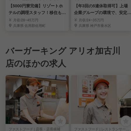
【5000円寮完備】リゾートホ
【年3回の5連休取得可】上場
テルの調理スタッフ！移住も大
企業グループの環境で、安定
歓迎！
たキャリアアップ！
月収/28~45万円
月収/24~35万円
兵庫県 佐用郡佐用町
兵庫県 神戸市垂水区
バーガーキング アリオ加古川
店のほかの求人
ファストフード | 店長・店長候補
ファストフード | レストランサービス・ホールスタッフ