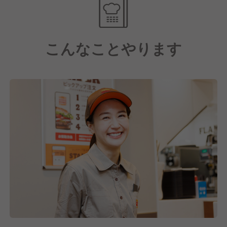
バーガーキング® のオニオンは必要な分だけ毎日お店
でカットしています。新鮮な野菜のおいしさが楽しめ
ます。
こんなことやります
■おすすめ商品は『ワッパー® チーズ』
ワッパー® は「とてつもなく大きい」ことを意味しま
す。
一般的なハンバーガーの約1.4倍の大きさです。
バンズの直径は約13センチと大きく、バーガーキング
® 自慢の直火焼きの100%ビーフパティは約125gもあ
ります。
直火焼きの100％ビーフパティに、コクのあるチェダ
ーチーズを2枚、フレッシュなレタス、トマト、オニ
オン、味のアクセントのピクルスをクリーミーなマヨ
ネーズとケチャップで仕上げ、トーストしたセサミバ
ンズで挟んだ、バーガーキング® の王道のおいしさを
楽しめる商品です。