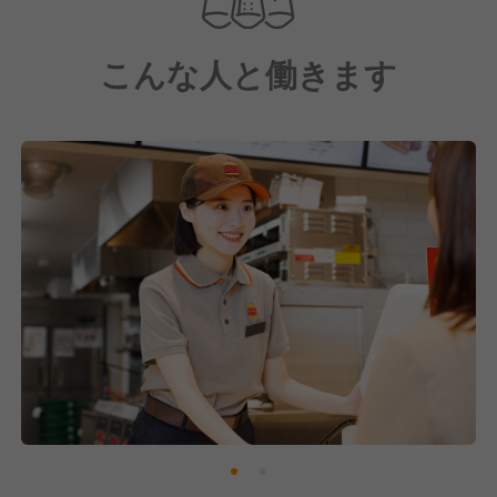
直径13センチの直火焼きビーフを使った「ワッパー」
をはじめ、味と品質にこだわり抜いたオリジナル商品
こんな人と働きます
を提供しています。
2024年6⽉より業界トップクラスの給与⽔準に改定さ
れました︕
⽇本国内600店舗達成に向けて、拡大中の成⻑期の今
だからできる経験・チャンスがたくさんあります。ぜ
ひ当社と⼀緒に成⻑していきませんか︕