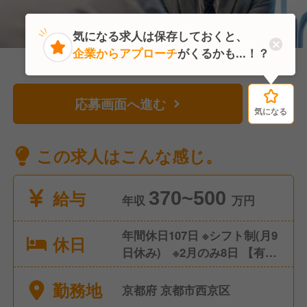
気になる求人は保存しておくと、
企業からアプローチ
がくるかも...！？
応募画面へ進む
気になる
気になる
この求人はこんな感じ。
給与
370~500
年収
万円
年間休日107日 ※シフト制(月9
休日
日休み) ※2月のみ8日 【有給
休暇】有（10～20日）
勤務地
京都府 京都市西京区