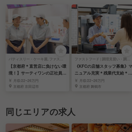
パティスリー・ケーキ屋, ファストフード | 調理見習い・調理補助
ファストフード | 調理見習い・調理補助
【京都府＊直営店に負けない環
《KFCの店舗スタッフ募集》
境！】サーティワンの正社員募
ニュアル充実＊残業代支給＊
集｜年間休110日
間休日110日
月収/22~26万円
月収/22~26万円
京都府 京田辺市
京都府 舞鶴市
同じエリアの求人