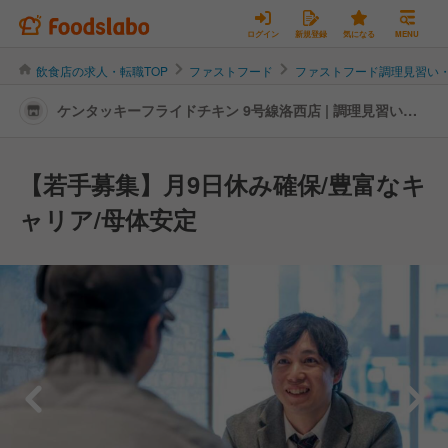
ログイン
新規登録
気になる
MENU
飲食店の求人・転職TOP
ファストフード
ファストフード調理見習い
ケンタッキーフライドチキン 9号線洛西店 | 調理見習い・
調理補助の転職・求人情報
【若手募集】月9日休み確保/豊富なキ
ャリア/母体安定