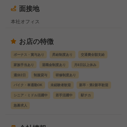
面接地
本社オフィス
お店の特徴
ボーナス・賞与あり
昇給制度あり
交通費全額支給
家族手当あり
退職金制度あり
月8日以上休み
週休2日
制服貸与
研修制度あり
バイク・車通勤OK
未経験者歓迎
新卒・第2新卒歓迎
シニア・ミドル活躍中
若手活躍中
駅チカ
急募求人