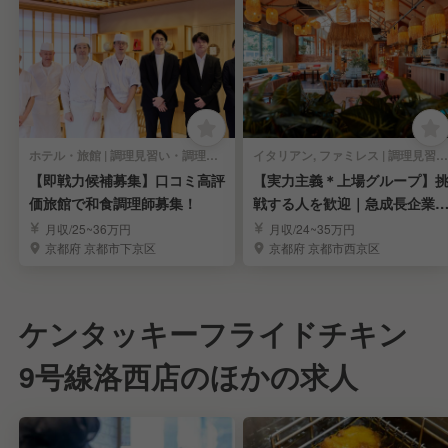
ホテル・旅館 | 調理見習い・調理補助
イタリアン, ファミレス | 調理見習い・調理補助
【即戦力候補募集】口コミ高評
【実力主義＊上場グループ】
価旅館で和食調理師募集！
戦する人を歓迎｜急成長企業
キャリアを実現
月収/25~36万円
月収/24~35万円
京都府 京都市下京区
京都府 京都市西京区
ケンタッキーフライドチキン
9号線洛西店のほかの求人