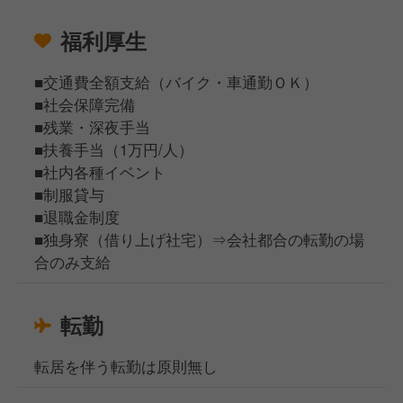
福利厚生
■交通費全額⽀給（バイク・⾞通勤ＯＫ）
■社会保障完備
■残業・深夜⼿当
■扶養手当（1万円/人）
■社内各種イベント
■制服貸与
■退職金制度
■独身寮（借り上げ社宅）⇒会社都合の転勤の場
合のみ支給
転勤
転居を伴う転勤は原則無し