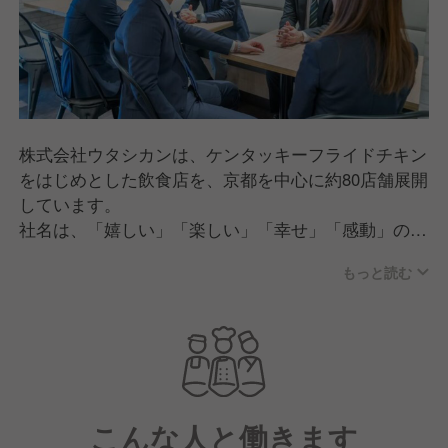
株式会社ウタシカンは、ケンタッキーフライドチキン
をはじめとした飲食店を、京都を中心に約80店舗展開
しています。
社名は、「嬉しい」「楽しい」「幸せ」「感動」の頭
文字をとって名付けました。
もっと読む
これからもフードサービスを通じて、皆さまに感動を
ご提供します。
こんな人と働きます