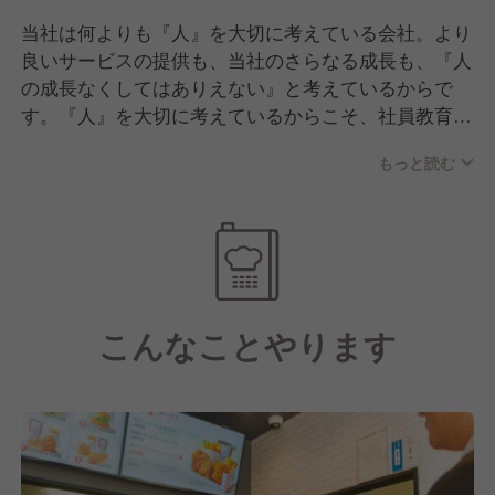
当社は何よりも『人』を大切に考えている会社。より
良いサービスの提供も、当社のさらなる成長も、『人
の成長なくしてはありえない』と考えているからで
す。『人』を大切に考えているからこそ、社員教育に
は絶対の自信があります。社内外での研修はもちろ
もっと読む
ん、何よりの強みは上司・部下を含めた「スタッフ同
士の繋がり」。あなたのことを暖かく見守り、何でも
相談できる仲間が常にそばにいます。
こんなことやります