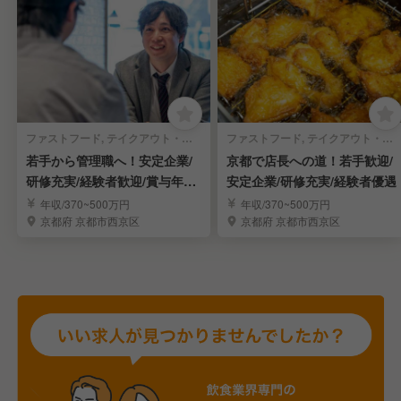
ファストフード, テイクアウト・惣菜・弁当屋 | 店長・店長候補
ファストフード, テイクアウト・惣菜・弁当屋 | キッチンスタッフ
若手から管理職へ！安定企業/
京都で店長への道！若手歓迎/
研修充実/経験者歓迎/賞与年2
安定企業/研修充実/経験者優遇
回
年収/370~500万円
年収/370~500万円
京都府 京都市西京区
京都府 京都市西京区