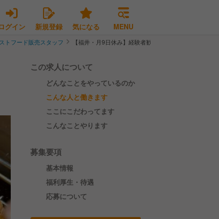
ログイン
新規登録
気になる
MENU
ストフード販売スタッフ
【福井・月9日休み】経験者歓迎！母体安定/豊富なキ
この求人について
どんなことをやっているのか
こんな人と働きます
ここにこだわってます
こんなことやります
募集要項
基本情報
福利厚生・待遇
応募について