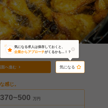
気になる求人は保存しておくと、
企業からアプローチ
がくるかも...！？
画面へ進む
気になる
気になる
な感じ。
370~500
万円