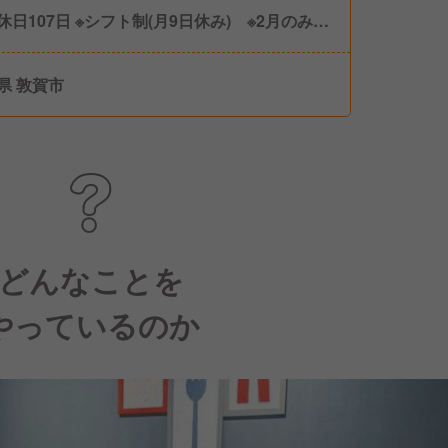
※シフト制(月9日休み) ※2月のみ8
【有給休暇】有（10～20日）
県 敦賀市
どんなことを
やっているのか