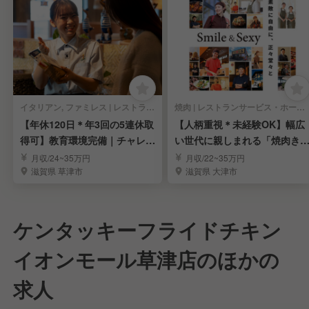
イタリアン, ファミレス | レストランサービス・ホールスタッフ
焼肉 | レストランサービス・ホールスタッフ
【年休120日＊年3回の5連休取
【人柄重視＊未経験OK】幅広
得可】教育環境完備｜チャレン
い世代に親しまれる「焼肉き
ジを歓迎します
ぐ」店長候補を募集
月収/24~35万円
月収/22~35万円
滋賀県 草津市
滋賀県 大津市
ケンタッキーフライドチキン
イオンモール草津店のほかの
求人