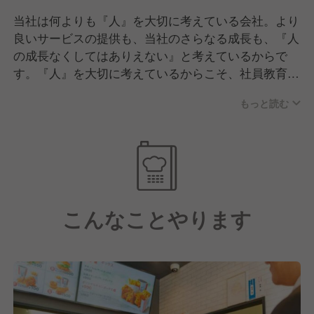
当社は何よりも『人』を大切に考えている会社。より
良いサービスの提供も、当社のさらなる成長も、『人
の成長なくしてはありえない』と考えているからで
す。『人』を大切に考えているからこそ、社員教育に
は絶対の自信があります。社内外での研修はもちろ
もっと読む
ん、何よりの強みは上司・部下を含めた「スタッフ同
士の繋がり」。あなたのことを暖かく見守り、何でも
相談できる仲間が常にそばにいます。
こんなことやります