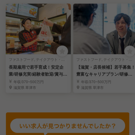
ファストフード, テイクアウト・惣菜・弁当屋 | 店長・店長候補
ファストフード, テイクアウト・惣菜・弁当屋 | キッチンスタッフ
長期雇用で若手育成！安定企
【滋賀・店長候補】若手募集
業/研修充実/経験者歓迎/賞与年
豊富なキャリアプラン/研修充
2回
実/月9日休み
年収/370~500万円
年収/370~500万円
滋賀県 草津市
滋賀県 草津市