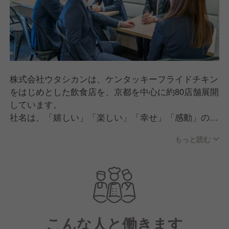
株式会社ウタシカンは、ケンタッキーフライドチキン
をはじめとした飲食店を、京都を中心に約80店舗展開
しています。
社名は、「嬉しい」「楽しい」「幸せ」「感動」の頭
文字をとって名付けました。
もっと読む
これからもフードサービスを通じて、皆さまに感動を
ご提供します。
こんな人と働きます