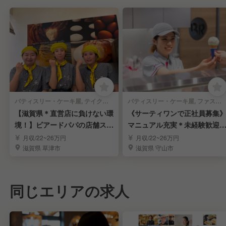
パティスリー・ケーキ屋, テイクアウト・惣菜・弁当屋 | レストランサービス・ホールスタッフ
パティスリー・ケーキ屋, ファストフード | レストランサービス・ホールスタッフ
【滋賀県＊直営店に負けない環
《サーティワンで正社員募集
境！】ビアードパパの店舗スタ
マニュアル充実＊未経験歓迎
ッフ｜年休110日
年間休日110日
月収/22~26万円
月収/22~26万円
滋賀県 草津市
滋賀県 守山市
同じエリアの求人