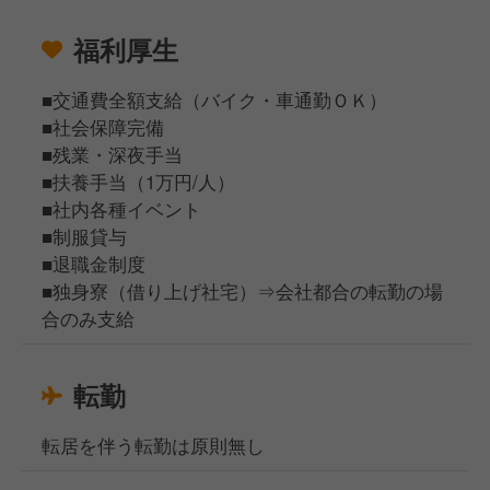
福利厚生
■交通費全額⽀給（バイク・⾞通勤ＯＫ）
■社会保障完備
■残業・深夜⼿当
■扶養手当（1万円/人）
■社内各種イベント
■制服貸与
■退職金制度
■独身寮（借り上げ社宅）⇒会社都合の転勤の場
合のみ支給
転勤
転居を伴う転勤は原則無し