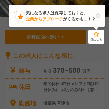
気になる求人は保存しておくと、
企業からアプローチ
がくるかも...！？
応募画面へ進む
気になる
気になる
この求人はこんな感じ。
給与
370~500
年収
万円
年間休日107日 ※シフト制(月9
休日
日休み) ※2月のみ8日 【有給
休暇】有（10～20日）
勤務地
滋賀県 草津市