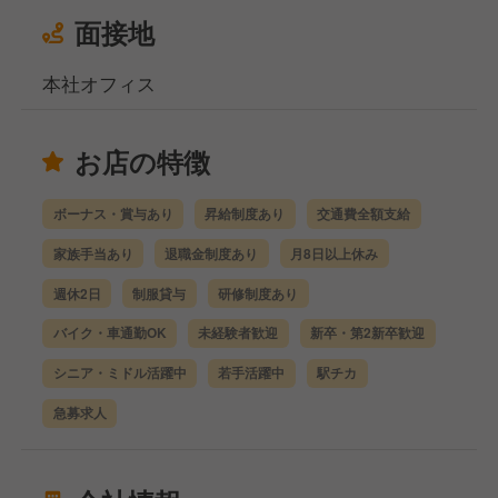
面接地
本社オフィス
お店の特徴
ボーナス・賞与あり
昇給制度あり
交通費全額支給
家族手当あり
退職金制度あり
月8日以上休み
週休2日
制服貸与
研修制度あり
バイク・車通勤OK
未経験者歓迎
新卒・第2新卒歓迎
シニア・ミドル活躍中
若手活躍中
駅チカ
急募求人