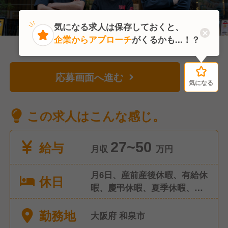
気になる求人は保存しておくと、
企業からアプローチ
がくるかも...！？
応募画面へ進む
気になる
気になる
この求人はこんな感じ。
給与
27~50
月収
万円
月6日、産前産後休暇、有給休
休日
暇、慶弔休暇、夏季休暇、年
末年始休暇
勤務地
大阪府 和泉市