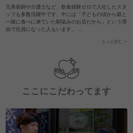
元美容師や介護士など、飲食経験ゼロで入社したスタ
ッフも多数活躍中です。中には「子どもの頃から親と
一緒に食べに来ていた馴染みのお店だから」という理
由で社員になった人もいます。
フランクな雰囲気で働きやすさ抜群なので、幅広い年
もっと読む
代のスタッフが活躍しています。プライベートでも遊
びに行くなど、スタッフ同士の仲の良さは抜群。いい
意味で、上下関係のないフランクな雰囲気です。
ここにこだわってます