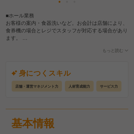
■ホール業務
お客様の案内・食器洗いなど。お会計は店舗により、
食券機の場合とレジでスタッフが対応する場合があり
ます。
もっと読む
■キッチン業務
調理・仕込みなど。難しい工程はないので、包丁を使
ったことがない方でもOK。スープは店舗ごとに作る
身につくスキル
ため、本格的な調理スキルも身につきます。
店舗・運営マネジメント力
人材育成能力
サービス力
■店長業務
スタッフの育成やシフト作成をはじめ、発注・在庫管
理、売上管理、キャンペーン考案会議への出席などを
お任せします。
基本情報