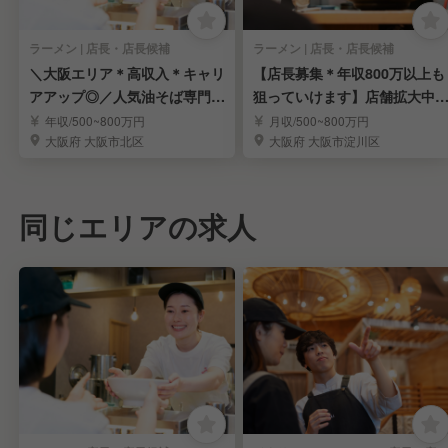
ラーメン | 店長・店長候補
ラーメン | 店長・店長候補
＼大阪エリア＊高収入＊キャリ
【店長募集＊年収800万以上も
アアップ◎／人気油そば専門店
狙っていけます】店舗拡大中
の店長候補を募集！
人気家系ラーメン
年収/500~800万円
月収/500~800万円
大阪府 大阪市北区
大阪府 大阪市淀川区
同じエリアの求人