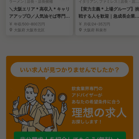
ラーメン | 店長・店長候補
イタリアン, ファミレス | 店長・店長候補
＼大阪エリア＊高収入＊キャリ
【実力主義＊上場グループ】
アアップ◎／人気油そば専門店
戦する人を歓迎｜急成長企業
の店長候補を募集！
キャリアを実現
年収/500~800万円
月収/24~35万円
大阪府 大阪市北区
大阪府 和泉市