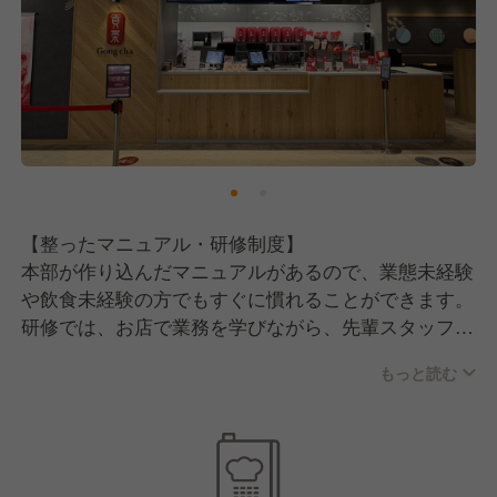
■勤務
職務を誠実に取り組み、他の従業員のお手本となるよ
うな勤務姿勢を見せる
■社員
社会人として自覚ある行動・振る舞いを意識し、円滑
な人間関係を構築する
【整ったマニュアル・研修制度】
■健康
本部が作り込んだマニュアルがあるので、業態未経験
体調・健康管理の重要性を理解して、欠勤にならない
や飲食未経験の方でもすぐに慣れることができます。
ように心がける
研修では、お店で業務を学びながら、先輩スタッフや
本部スタッフのサポートを受けられるため、着実にス
もっと読む
キルアップできます。
【労働環境について】
「女性が活躍できる現場」として女性スタッフが多
く、店長にも女性が多く在籍しています。