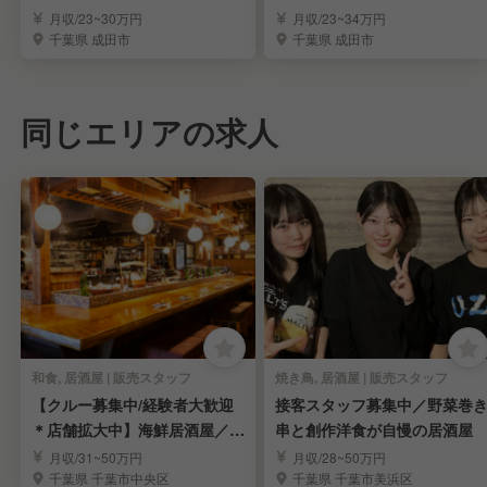
を目指す！
日＊手当充実》
月収/23~30万円
月収/23~34万円
千葉県 成田市
千葉県 成田市
同じエリアの求人
和食, 居酒屋 | 販売スタッフ
焼き鳥, 居酒屋 | 販売スタッフ
【クルー募集中/経験者大歓迎
接客スタッフ募集中／野菜巻
＊店舗拡大中】海鮮居酒屋／繁
串と創作洋食が自慢の居酒屋
盛店／ベース給与◎
月収/31~50万円
月収/28~50万円
千葉県 千葉市中央区
千葉県 千葉市美浜区