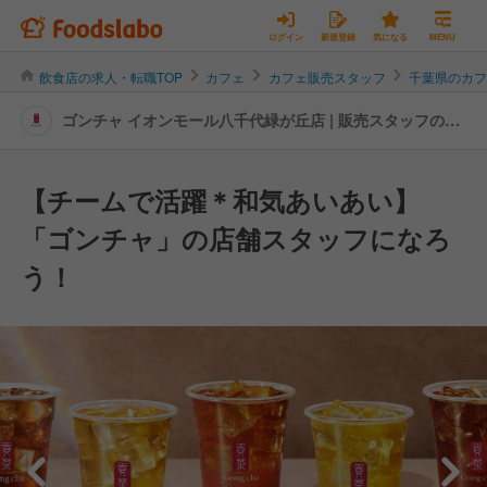
ログイン
新規登録
気になる
MENU
飲食店の求人・転職TOP
カフェ
カフェ販売スタッフ
千葉県のカ
ゴンチャ イオンモール八千代緑が丘店 | 販売スタッフの転
職・求人情報
【チームで活躍＊和気あいあい】
「ゴンチャ」の店舗スタッフになろ
う！