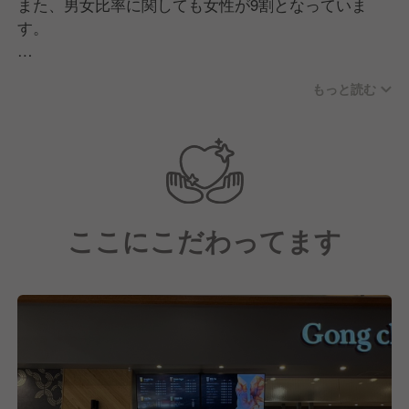
また、男女比率に関しても女性が9割となっていま
す。
職場に関しては明るい雰囲気で、アルバイトと一緒に
もっと読む
仲良く仕事をしています！
【職場の風土について】
仕事をする中で大切にしているのは、「人として成長
すること」です。
そして成長する中で大切にすることは以下の5つにな
ここにこだわってます
ります。
■接客
お客様ファーストで、元気で明るく、思いやりや清潔
感を意識する
■ルール
責任ある行動、そして定めたルールを遵守する