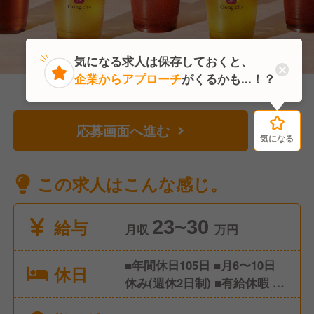
気になる求人は保存しておくと、
企業からアプローチ
がくるかも...！？
応募画面へ進む
気になる
気になる
この求人はこんな感じ。
給与
23~30
月収
万円
■年間休日105日 ■月6〜10日
休日
休み(週休2日制) ■有給休暇 ■
慶弔休暇 ■夏季休暇 ■冬季休