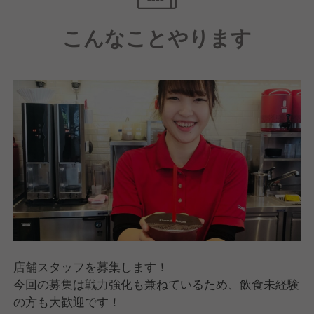
また、残業時間を減らしたり、閑散期には休みを増や
こんなことやります
したりと、スタッフにとって働きやすい環境づくりに
努めています。
店舗スタッフを募集します！
今回の募集は戦力強化も兼ねているため、飲食未経験
の方も大歓迎です！