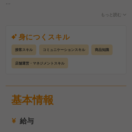
まずは明るい接客・販売業務をお任せし、慣れてきた
もっと読む
らスタッフ管理や売上マネジメントなどもお任せした
いと考えています。
業務オペレーションに専門的なスキルは不要なので、
身につくスキル
ご安心ください！
接客スキル
コミュニケーションスキル
商品知識
特に大切なのは、スタッフとの適切な距離感やバラン
ス感覚を持つ「コミュニケーション力」です。
店舗運営・マネジメントスキル
あなたの人柄や個性を活かし、お店を一緒に盛り上げ
ていきましょう！
また、運営元は今後も積極的に店舗展開を進めていく
基本情報
ため、店長や統括職といったキャリアアップのチャン
スもありますよ！
給与