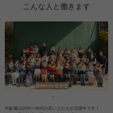
こんな人と働きます
そこで現在、事業拡大に向け、戦力強化のために積極
採用中です！
【ゴンチャ(Gong cha、貢茶)について】
台湾発祥の世界最大規模のティーブランドです。
現在、世界で2,300店舗以上を展開。
日本国内では直営・FC店を合わせて160店舗以上を展
開し、世界4位の店舗数、売上は世界2位を誇ります。
私たち「有限会社ヒロシマ」は、当ブランドのFC加
盟店として関東エリアに展開しています。
おかげさまで売上も順調に伸びており、今後もさらな
る拡大を目指します。"
年齢層は20代〜30代の若い人たちが活躍中です！