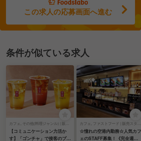
この求人の応募画面へ進む
条件が似ている求人
カフェ, その他(料理ジャンル) | 販売スタッフ
カフェ, ファストフード | 販売スタッフ
【コミュニケーション力活か
☆憧れの空港内勤務☆人気カ
す】「ゴンチャ」で接客のプロ
ェのSTAFF募集！《完全週休2