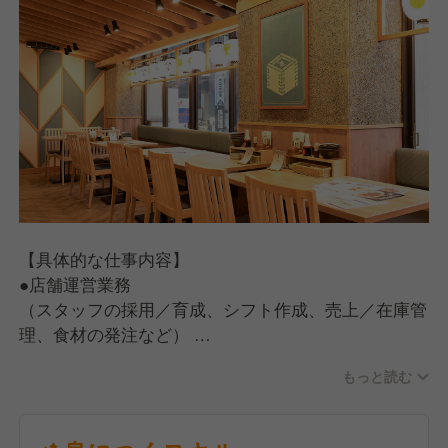
【具体的な仕事内容】
●店舗運営業務
（スタッフの採用／育成、シフト作成、売上／在庫管
理、食材の発注など）
●ホール・キッチン業務
もっと読む
（お客さま対応、ご案内、オーダー受付、料理、ドリ
ンクの提供、お会計、調理、仕込み、食器洗い）
【入社後の流れ】