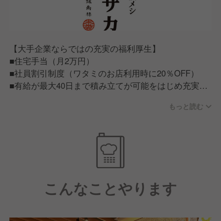
【大手企業ならではの充実の福利厚生】
■住宅手当（月2万円）
■社員割引制度（ワタミのお店利用時に20％OFF）
■有給が最大40日まで積み立てが可能をはじめ充実の
福利厚生
もっと読む
【従業員が話すワタミで働く魅力】
■ワタミで働く従業員は「人が良い」。仕事だけでは
ない一生ものの仲間が見つかる。■ワタミチャレンジ
アワード/仲間と夢を語る会等従業員のキャリア実現
に力を入れた制度もあり、この会社にいれば成長でき
こんなことやります
そうと思える環境づくりに力を入れています。