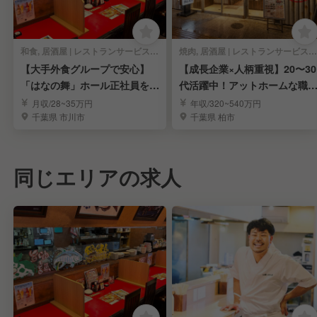
和食, 居酒屋 | レストランサービス・ホールスタッフ
焼肉, 居酒屋 | レストランサービス・ホールスタッフ
【大手外食グループで安心】
【成長企業×人柄重視】20〜30
「はなの舞」ホール正社員を募
代活躍中！アットホームな職
集
で挑戦！
月収/28~35万円
年収/320~540万円
千葉県 市川市
千葉県 柏市
同じエリアの求人