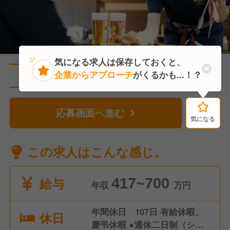
気になる求人は保存しておくと、
企業からアプローチ
がくるかも...！？
直近2人がこの求人を検討中
応募画面へ進む
気になる
気になる
この求人はこんな感じ。
給与
417~700
年収
万円
年間休日 107日 有給休暇、
休日
慶弔休暇 ●週休二日制（シフ