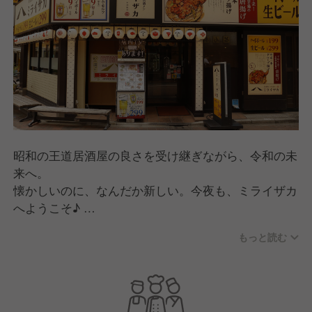
昭和の王道居酒屋の良さを受け継ぎながら、令和の未
来へ。
懐かしいのに、なんだか新しい。今夜も、ミライザカ
へようこそ♪
もっと読む
ざわざわ賑わうレトロモダンな空間で、ハイボール片
手に名物「モモ一本グローブ揚げ」にかぶりつく。農
家の想いがこもった季節食材の旨い一皿に、顔がほこ
ろぶ。
いつも元気なスタッフたちが、場を盛りあげてくる。