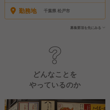
ト制） ●産前産後休暇（取
勤務地
得・復帰実績あり） ●育児休
千葉県 松戸市
暇（取得・復帰実績あり）
募集要項を先にみる
どんなことを
やっているのか