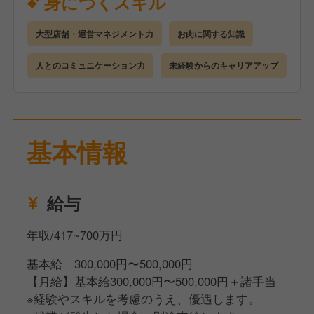
身につくスキル
手厚い研修とサポート体制を完備しているので、店舗
運営の経験がない方でも安心してスタートできます。
大型店舗・運営マネジメント力
お肉に関する知識
●座学研修（2日間）
企業や店舗について理解を深めていただきます。
人とのコミュニケーション力
未経験からのキャリアアップ
●店舗研修（3カ月）
研修店舗で詳細なマニュアルを見ながら学んでいただ
きます。
●eラーニング
基本情報
ビジネスマナーも身につくので未経験でも安心です。
●キャリアアップ
経験者であれば最短4カ月、未経験でも2年を目安に店
給与
長を目指すことが可能です
年収/417~700万円
基本給 300,000円〜500,000円
【月給】基本給300,000円〜500,000円＋諸手当
※経験やスキルを考慮のうえ、優遇します。