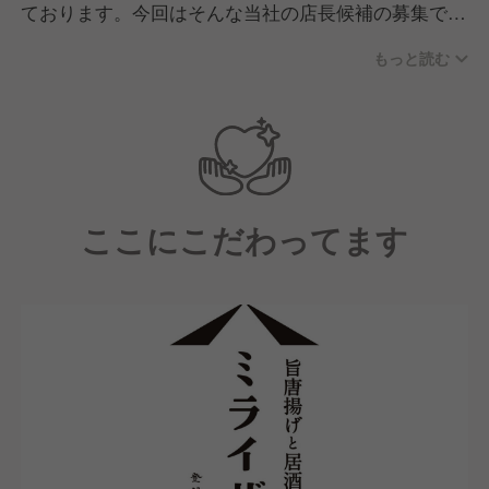
ております。今回はそんな当社の店長候補の募集で
す。
もっと読む
【配属店舗にて】
中途入社者向けの研修（店舗技術の基礎知識、社内制
度、理念を学ぶ）を受講頂きます。
【研修後は】
ここにこだわってます
キッチン業務やホール業務、運営業務を学んでいただ
きながら、店長としての一連の業務を学んでいただき
ます。
【その後は】約1年～3年の間に店長に昇進し、店舗の
運営を行っていただきます。
【店長になった後は】
実は多様なキャリアパスがあります。（例）本部の管
理部門やマーケティング・店舗開発等