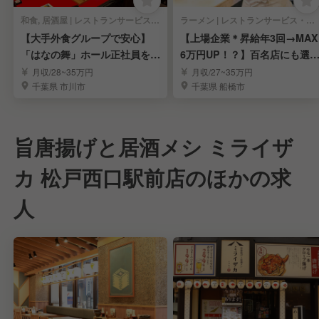
和食, 居酒屋 | レストランサービス・ホールスタッフ
ラーメン | レストランサービス・ホールスタッフ
【大手外食グループで安心】
【上場企業＊昇給年3回→MAX
「はなの舞」ホール正社員を募
6万円UP！？】百名店にも選
集
れたラーメン屋
月収/28~35万円
月収/27~35万円
千葉県 市川市
千葉県 船橋市
旨唐揚げと居酒メシ ミライザ
カ 松戸西口駅前店のほかの求
人