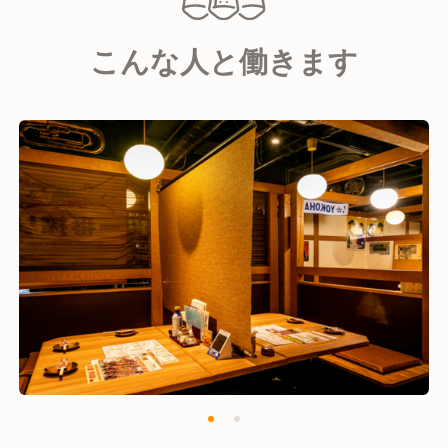
よう、居心地の良い雰囲気を演出しています。
こんな人と働きます
料理面では、秘伝のタレの手羽先唐揚げや新鮮な海鮮
を活かしたメニューなど、常に新しい味の追求を怠り
ません。
テレビなどのメディアでも話題となったお店で、一緒
に海老名の町を盛り上げていきませんか？