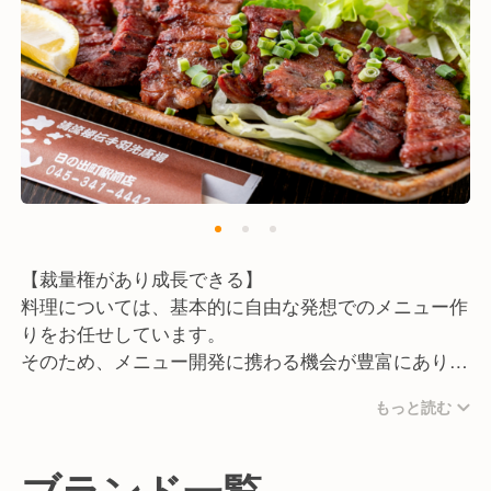
【裁量権があり成長できる】
料理については、基本的に自由な発想でのメニュー作
りをお任せしています。
そのため、メニュー開発に携わる機会が豊富にあり、
あなたのアイデアを活かしながらスキルアップを図れ
もっと読む
ます。
【独立に向けてのノウハウが学べる】
ブランド一覧