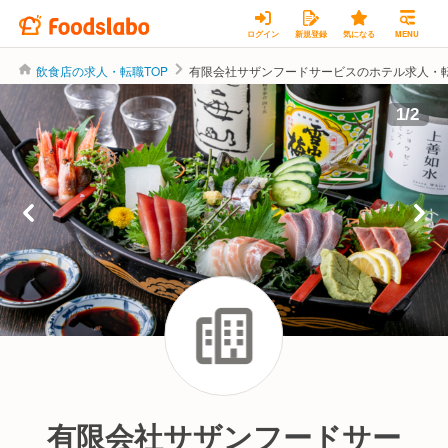
ログイン
新規登録
気になる
MENU
飲食店の求人・転職TOP
有限会社サザンフードサービスのホテル求人・
1
/
2
有限会社サザンフードサー