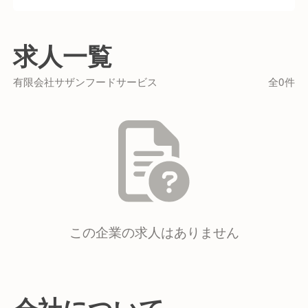
は、16年間その味を守り続けており、自家製の
秘伝甘辛ダレを使用。 店内にある生簀（いけ
求人一覧
す）には朝どれの鮮魚が並び、新鮮なままさば
いたお刺身も自慢のメニューとなっています。
有限会社サザンフードサービス
全0件
この企業の求人はありません