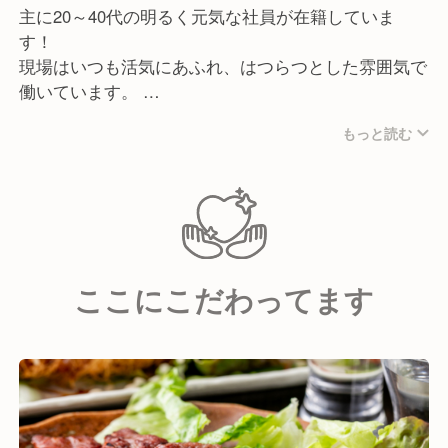
主に20～40代の明るく元気な社員が在籍していま
す！
現場はいつも活気にあふれ、はつらつとした雰囲気で
働いています。
もっと読む
メンバー同士のコミュニケーションが活発で、新しく
入社される方も馴染みやすい環境！
当社の平均勤続年数は10年以上で、アルバイトの方も
長期間活躍しており、スタッフの定着率の高さが特徴
です。
ここにこだわってます
また、自由度が高く個性を活かして働ける職場環境を
大切にしています。
未経験や経験の浅い方でも、周りの先輩スタッフが丁
寧に指導しますので、安心してご就業いただけます！