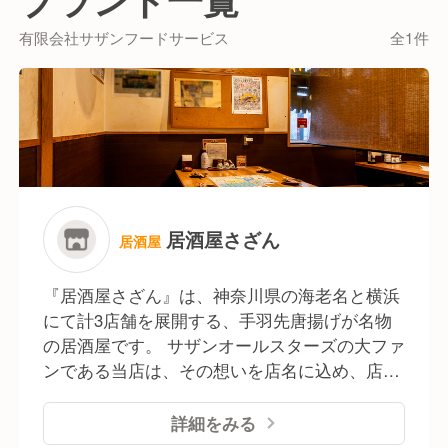
創業28年の当社は、現在の代表が一代で店舗展開して
きました。
有限会社サザンフードサービス
全1件
気さくで親しみやすい代表から、直接経営や店舗運営
などの専門知識や技術を習得できます。
「将来自分のお店を持ちたい！」という方にとっては
ピッタリの環境です。
【好待遇で働きやすい職場】
住む場所に困らない社宅があり、食事付き（まかな
い）で生活面もサポートします。
居酒屋さざん
居酒屋
また、未経験の方でも月収30万円～の高給与をご用
意！
『居酒屋さざん』は、神奈川県の海老名と横浜
創業28年の安定した経営基盤のもと、あなたのペース
にて計3店舗を展開する、手羽先唐揚げが名物
で成長しながら長く活躍できる環境です。
の居酒屋です。 サザンオールスターズの大ファ
ンである当店は、その想いを店名に込め、店内
ではサザンの名曲が流れる空間！ お客様との距
離が近いのも特徴で、店舗はいつも和気あいあ
詳細をみる
いとした雰囲気です。 名物料理の手羽先唐揚げ