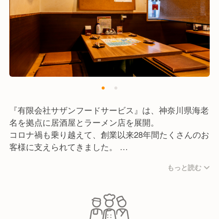
『有限会社サザンフードサービス』は、神奈川県海老
名を拠点に居酒屋とラーメン店を展開。
コロナ禍も乗り越えて、創業以来28年間たくさんのお
客様に支えられてきました。
もっと読む
サザンオールスターズの大ファンである当社は、その
想いを店名に込め、各店舗ではサザンの名曲が流れる
空間！
幅広い層のお客様がゆっくりとおくつろぎいただける