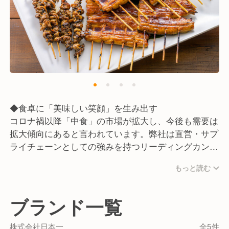
◆食卓に「美味しい笑顔」を生み出す
コロナ禍以降「中食」の市場が拡大し、今後も需要は
拡大傾向にあると言われています。弊社は直営・サプ
ライチェーンとしての強みを持つリーディングカンパ
ニーとして、現在は海外進出も進めています！
もっと読む
2018年には、食品産業における卓越した取り組みと
成果が認められ、食品産業優良企業等表彰において、
「農林水産大臣賞」を受賞。また2019年にも地域社
ブランド一覧
会への貢献が高く評価され、千葉県優秀企業経営者表
彰において「知事賞」を受賞するなど企業としても多
株式会社日本一
全5件