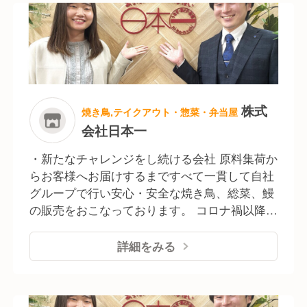
ポンサー協賛をはじめとして、食育への取り組みを積
極的に行い、社会貢献活動を通じて持続可能な社会の
実現を目指しています。
◆社員のやる気が品質向上の鍵
店舗で頑張るパートさんが主役の焼き・接客の技術を
株式
焼き鳥,テイクアウト・惣菜・弁当屋
競う大会を開催し、表彰式は例年大手ホテルで行って
会社日本一
います。
頑張りを正当に評価し、表彰することで、全体のモチ
・新たなチャレンジをし続ける会社 原料集荷か
ベーション向上とサービス品質の向上を目指していま
らお客様へお届けするまですべて一貫して自社
す。
グループで行い安心・安全な焼き鳥、総菜、鰻
社員は応援、大会運営スタッフとして選抜参加ができ
の販売をおこなっております。 コロナ禍以降
るため、社員同士のコミュニケーション活性目的とし
「中食」の市場が拡大し、今後も需要は拡大傾
ても会社として大切な位置付けのイベントになってい
向にあると言われています。弊社は直営・サプ
詳細をみる
ます。
ライチェーンとしての強みを持つリーディング
カンパニーとして、全国280店舗を展開し現在
は海外進出も進めています。 ・嘉永年間に創業