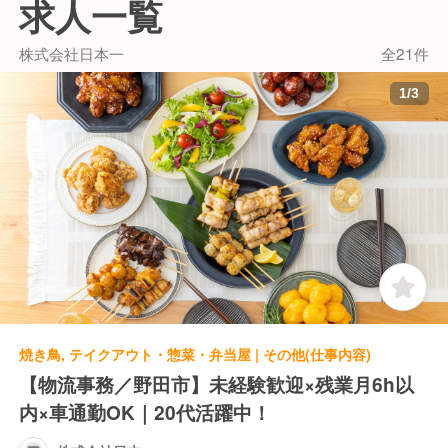
求人一覧
し、人々の生活に密着した「食」を通して事業
展開を行い、日本全国に安全で常に新しい食の
株式会社日本一
全21件
提案を推進しています。 厳選素材を自社工場で
加工、熟練スタッフが店頭で丹念に調理し、ご
1
/
3
家庭の食卓に安全で美味しいものをお届けして
います。
焼き鳥, テイクアウト・惣菜・弁当屋 | その他(仕事内容)
【物流事務／野田市】未経験歓迎×残業月6h以
内×車通勤OK｜20代活躍中！