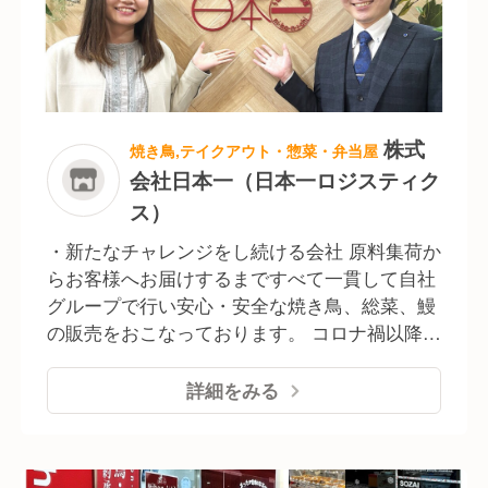
し、人々の生活に密着した「食」を通して事業
展開を行い、日本全国に安全で常に新しい食の
提案を推進しています。 厳選素材を自社工場で
加工、熟練スタッフが店頭で丹念に調理し、ご
家庭の食卓に安全で美味しいものをお届けして
います。
株式
焼き鳥,テイクアウト・惣菜・弁当屋
会社日本一（日本一ロジスティク
ス）
・新たなチャレンジをし続ける会社 原料集荷か
らお客様へお届けするまですべて一貫して自社
グループで行い安心・安全な焼き鳥、総菜、鰻
の販売をおこなっております。 コロナ禍以降
「中食」の市場が拡大し、今後も需要は拡大傾
向にあると言われています。弊社は直営・サプ
詳細をみる
ライチェーンとしての強みを持つリーディング
カンパニーとして、全国280店舗を展開し現在
は海外進出も進めています。 ・嘉永年間に創業