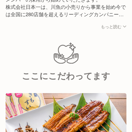
株式会社日本一は、川魚の小売りから事業を始め今で
は全国に280店舗を超えるリーディングカンパニーと
なりました。
もっと読む
環境への取り組みや社会貢献活動にも力を入れてお
り、地域に愛されるお店作りをおこなっています。
CS第一主義、価値の創造を使命と考え、3000名を超
える仲間と日々躍進しています。
ここにこだわってます