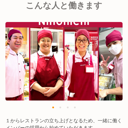
こんな人と働きます
・嘉永年間に創業し、人々の生活に密着した「食」を
通して事業展開を行い、日本全国に安全で常に新しい
食の提案を推進しています。
厳選素材を自社工場で加工、熟練スタッフが店頭で丹
念に調理し、ご家庭の食卓に安全で美味しいものをお
届けしています。
１からレストランの立ち上げとなるため、一緒に働く
メンバーの採用から始めていただきます。