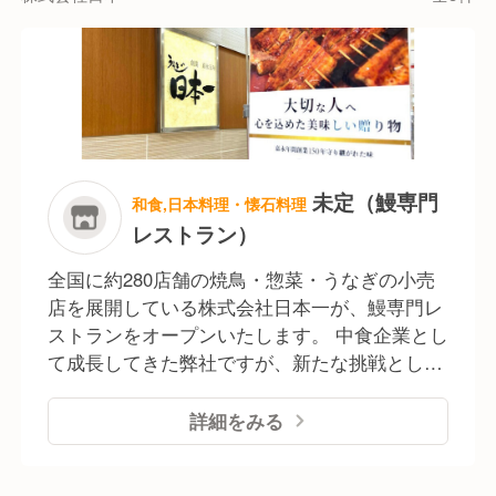
方面で認められる存在となっています。
◆持続可能な未来を目指す環境保護活動
再生可能エネルギーの活用を推進しており、2024年
には自社物流センターの屋上に太陽光発電設備を設置
し、電気使用量の約30％に太陽光発電で得られた電力
未定（鰻専門
和食,日本料理・懐石料理
を活用しております。
レストラン）
様々な活動を通じて地球環境の保全に対して企業とし
て貢献しています。
全国に約280店舗の焼鳥・惣菜・うなぎの小売
店を展開している株式会社日本一が、鰻専門レ
ストランをオープンいたします。 中食企業とし
◆社会全体の発展を目指す福祉活動
て成長してきた弊社ですが、新たな挑戦として
・日本一イベントカーにより、定期的に社会福祉イベ
レストラン開業の一大プロジェクトを成功させ
ントに参画し、焼きたての焼鳥を 無償で提供する活
更なる企業成長を目指しています。
詳細をみる
動（東北地方太平沖地震被災地でも活動）を行ってお
ります。
・食育への取り組み 「全国学校給食甲子園」へのス