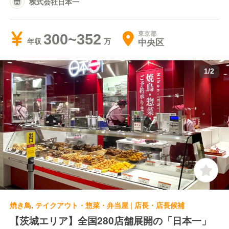
株式会社日本一
東京都
300~352
中央区
年収
1
/
2
焼き鳥, テイクアウト・惣菜・弁当屋 | 店長・店長候補
【茨城エリア】全国280店舗展開の「日本一」