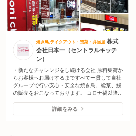
し、人々の生活に密着した「食」を通して事業
展開を行い、日本全国に安全で常に新しい食の
提案を推進しています。 厳選素材を自社工場で
加工、熟練スタッフが店頭で丹念に調理し、ご
家庭の食卓に安全で美味しいものをお届けして
います。
株式
焼き鳥,テイクアウト・惣菜・弁当屋
会社日本一（セントラルキッチ
ン）
・新たなチャレンジをし続ける会社 原料集荷か
らお客様へお届けするまですべて一貫して自社
グループで行い安心・安全な焼き鳥、総菜、鰻
の販売をおこなっております。 コロナ禍以降
「中食」の市場が拡大し、今後も需要は拡大傾
向にあると言われています。弊社は直営・サプ
詳細をみる
ライチェーンとしての強みを持つリーディング
カンパニーとして、全国280店舗を展開し現在
は海外進出も進めています。 ・嘉永年間に創業