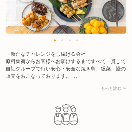
・新たなチャレンジをし続ける会社
原料集荷からお客様へお届けするまですべて一貫して
自社グループで行い安心・安全な焼き鳥、総菜、鰻の
販売をおこなっております。
コロナ禍以降「中食」の市場が拡大し、今後も需要は
もっと読む
拡大傾向にあると言われています。弊社は直営・サプ
ライチェーンとしての強みを持つリーディングカンパ
ニーとして、全国280店舗を展開し現在は海外進出も
進めています。