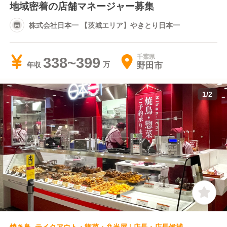
地域密着の店舗マネージャー募集
株式会社日本一 【茨城エリア】やきとり日本一
千葉県
338~399
野田市
年収
1
/
2
焼き鳥, テイクアウト・惣菜・弁当屋 | 店長・店長候補