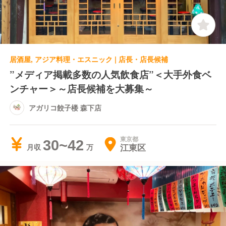
居酒屋, アジア料理・エスニック | 店長・店長候補
”メディア掲載多数の人気飲食店”＜大手外食ベ
ンチャー＞～店長候補を大募集～
アガリコ餃子楼 森下店
東京都
30~42
江東区
月収