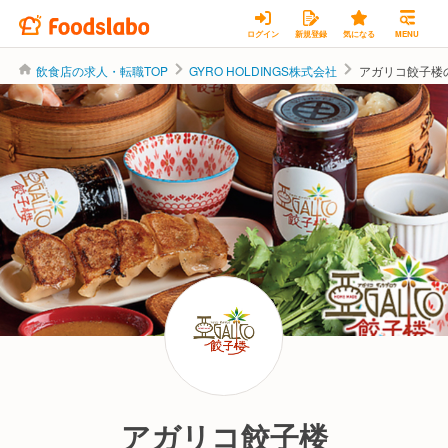
ログイン
新規登録
気になる
MENU
飲食店の求人・転職TOP
GYRO HOLDINGS株式会社
アガリコ餃子楼
GYRO HOLDINGS株式会社
アガリコ餃子楼