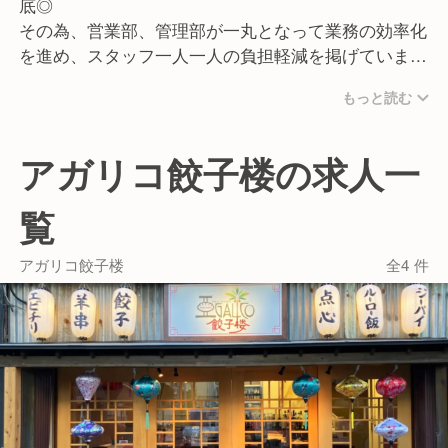
底◎
その為、営業部、管理部が一丸となって業務の効率化
を進め、スタッフ一人一人の負担軽減を掲げていま
す！
もっと読む
成果や経験、頑張りを公平に評価し、スピード感をも
って昇進昇格を目指すことができます。
アガリコ餃子楼の求人一
またGYROグループでは230店舗90業態を運営管理し
ており、福利厚生や労務環境を充実させ、経験問わず
覧
様々な方が安心して活躍できる環境作りを進めていま
す！
アガリコ餃子楼
全4 件