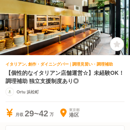
イタリアン, 創作・ダイニングバー | 調理見習い・調理補助
【個性的なイタリアン店舗運営☆】未経験OK！
調理補助 独立支援制度あり◎
Ortu 浜松町
東京都
29~42
港区
月収