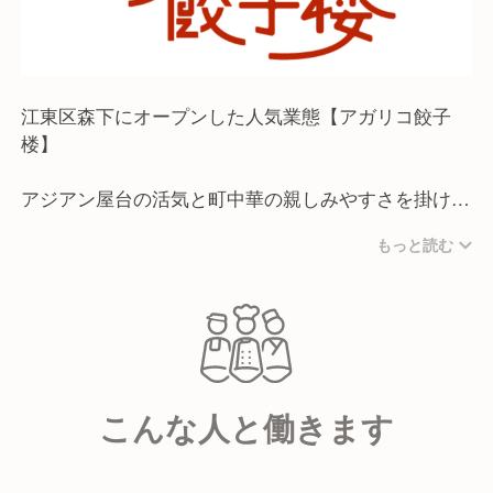
江東区森下にオープンした人気業態【アガリコ餃子
楼】
アジアン屋台の活気と町中華の親しみやすさを掛け合
わせ、コンパクトな店内だからこそ、スタッフとの距
もっと読む
離も近く、お客様同士も自然とつながれる空間に。
ネオンが灯る店内と香辛料の香りが広がる活気ある店
内は、賑やかであたたかい雰囲気が魅力！
遊び心のある演出も散りばめた、今話題の”中華×エス
こんな人と働きます
ニック”業態です！