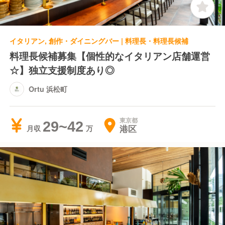
イタリアン, 創作・ダイニングバー | 料理長・料理長候補
料理長候補募集【個性的なイタリアン店舗運営
☆】独立支援制度あり◎
Ortu 浜松町
東京都
29~42
港区
月収