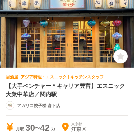
居酒屋, アジア料理・エスニック | キッチンスタッフ
【大手ベンチャー＊キャリア豊富】エスニック
大衆中華店／関内駅
アガリコ餃子楼 森下店
東京都
30~42
江東区
月収