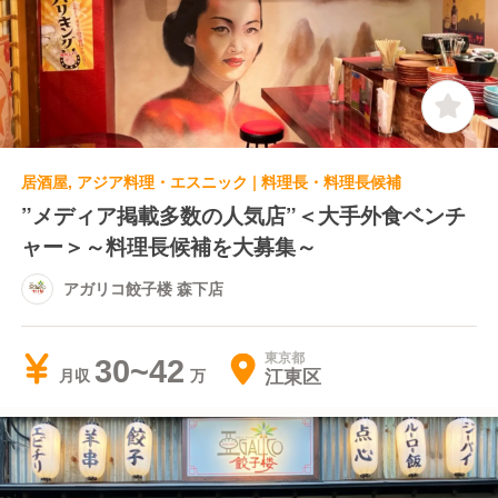
居酒屋, アジア料理・エスニック | 料理長・料理長候補
”メディア掲載多数の人気店”＜大手外食ベンチ
ャー＞～料理長候補を大募集～
アガリコ餃子楼 森下店
東京都
30~42
江東区
月収