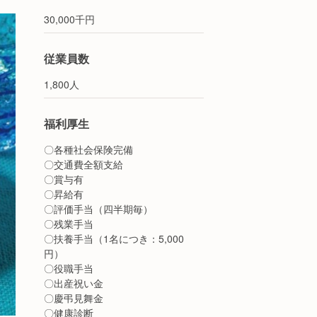
30,000千円
従業員数
1,800人
福利厚生
〇各種社会保険完備
〇交通費全額支給
〇賞与有
〇昇給有
〇評価手当（四半期毎）
〇残業手当
〇扶養手当（1名につき：5,000
円）
〇役職手当
〇出産祝い金
〇慶弔見舞金
〇健康診断