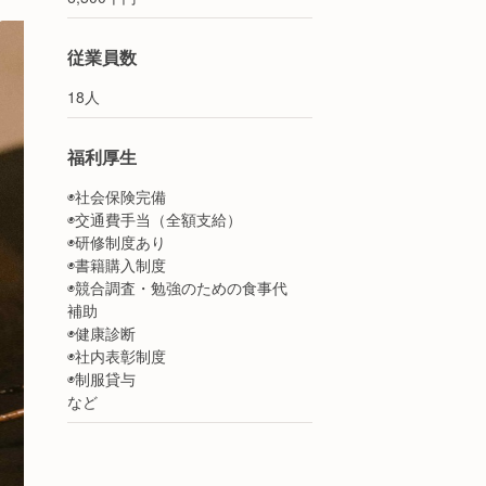
従業員数
18人
福利厚生
◉社会保険完備
◉交通費手当（全額支給）
◉研修制度あり
◉書籍購入制度
◉競合調査・勉強のための食事代
補助
◉健康診断
◉社内表彰制度
◉制服貸与
など