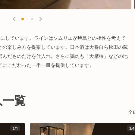
切にしています。ワインはソムリエが焼鳥との相性を考えて
との楽しみ方を提案しています。日本酒は大将自ら秋田の蔵
選んだものだけを仕入れ。さらに鶏肉も「大摩桜」などの地
てにこだわった一串一皿を提供しています。
人一覧
全6
1
/
4
1
/
4