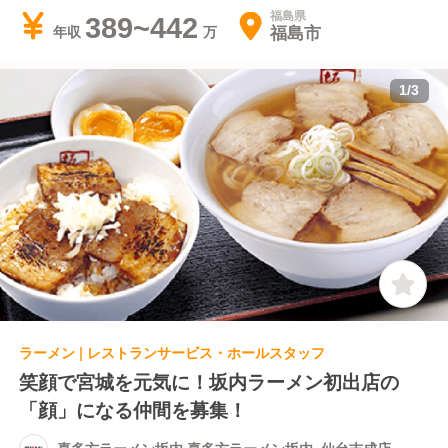
福島県
389~442
福島市
年収
1
/
3
ラーメン | レストランサービス・ホールスタッフ
笑顔で宮城を元気に！坂内ラーメン初出店の
「顔」になる仲間を募集！
喜多方ラーメン坂内 喜多方ラーメン坂内_仙台吉成店