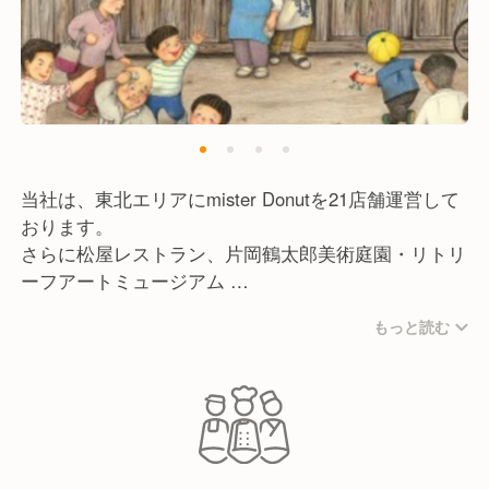
当社は、東北エリアにmister Donutを21店舗運営して
おります。
さらに松屋レストラン、片岡鶴太郎美術庭園・リトリ
ーフアートミュージアム
など様々な店舗、施設を運営しております。
もっと読む
新規事業として喜多方ラーメン坂内をスタートしま
す。
新規事業拡大に向け、社員一同邁進してまいります。