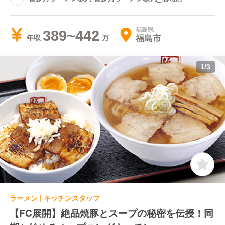
福島県
389~442
福島市
年収
1
/
3
ラーメン | キッチンスタッフ
【FC展開】絶品焼豚とスープの秘密を伝授！同