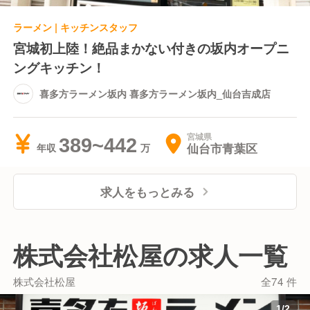
ラーメン | キッチンスタッフ
宮城初上陸！絶品まかない付きの坂内オープニ
ングキッチン！
喜多方ラーメン坂内 喜多方ラーメン坂内_仙台吉成店
宮城県
389~442
仙台市青葉区
年収
求人をもっとみる
株式会社松屋の求人一覧
株式会社松屋
全74 件
1
/
2