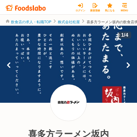
ログイン
新規登録
気になる
MENU
飲食店の求人・転職TOP
株式会社松屋
喜多方ラーメン坂内の飲食店
株式会社松屋
1
/
4
喜多方ラーメン坂内