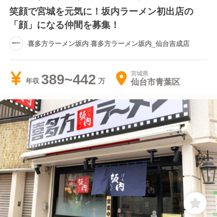
笑顔で宮城を元気に！坂内ラーメン初出店の
「顔」になる仲間を募集！
喜多方ラーメン坂内 喜多方ラーメン坂内_仙台吉成店
宮城県
389~442
仙台市青葉区
年収