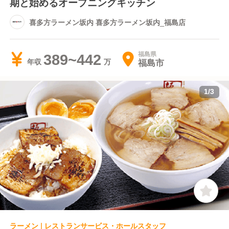
期と始めるオープニングキッチン
喜多方ラーメン坂内 喜多方ラーメン坂内_福島店
福島県
389~442
福島市
年収
1
/
3
ラーメン | レストランサービス・ホールスタッフ