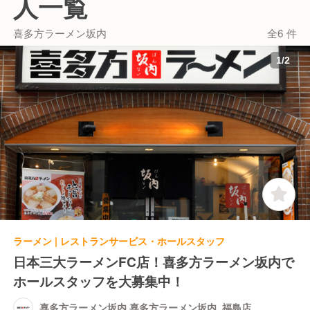
人一覧
弊社の新しい事業拡大へ向けた幹部候補を目指したい
という方の応募をお待ちしております。
喜多方ラーメン坂内
全6 件
1
/
2
ラーメン | レストランサービス・ホールスタッフ
日本三大ラーメンFC店！喜多方ラーメン坂内で
ホールスタッフを大募集中！
喜多方ラーメン坂内 喜多方ラーメン坂内_福島店