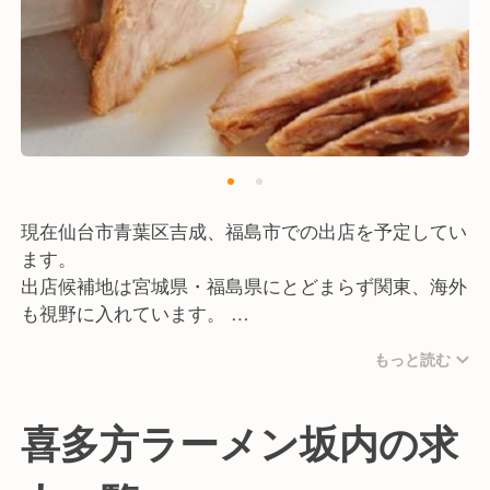
現在仙台市青葉区吉成、福島市での出店を予定してい
ます。
出店候補地は宮城県・福島県にとどまらず関東、海外
も視野に入れています。
新規事業につき新しいことへ挑戦することが得意な
もっと読む
方、立上げの経験がある方を募集しております。
また、この事業はFCに加盟しての事業となりますの
で、店長研修・オペレーション研修・マニュアルなど
喜多方ラーメン坂内の求
の入社後に学んでいただくシステムは全て整っており
ます。