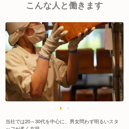
こんな人と働きます
当社のすべてのお店が「老舗」と呼ばれるよう、フラ
ンス本場のこだわりを極めてまいります。
当社では20～30代を中心に、男女問わず明るいスタ
ッフが多く在籍。