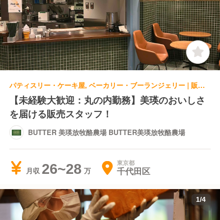
パティスリー・ケーキ屋, ベーカリー・ブーランジェリー | 販売スタッフ
【未経験大歓迎：丸の内勤務】美瑛のおいしさ
を届ける販売スタッフ！
BUTTER 美瑛放牧酪農場 BUTTER美瑛放牧酪農場
東京都
26~28
千代田区
月収
1
/
4