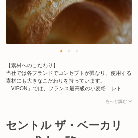
【素材へのこだわり】
当社では各ブランドでコンセプトが異なり、使用する
素材にも大きなこだわりを持っています。
「VIRON」では、フランス最高級の小麦粉「レトロ
ドール」を独占的に輸入。フランスのクラシックな製
もっと読む
法を守り、毎朝職人が丁寧にパンを焼き上げていま
す。
「セントル ザ・ベーカリー」では、自社牧場のミル
セントル ザ・ベーカリ
クや北海道美瑛町産小麦を使った食パンが名物でし
て、食パンブームの火付け役！