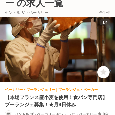
ー の求人一覧
セントル ザ・ベーカリー
全1 件
【ワークライフバランス】
月9日のお休みに加え、夏季休暇や年末年始休暇な
1
/
4
ど、しっかりとした休暇制度を整えています。
また、夕方までのシフトで明るい時間に帰ることがで
きるので、プライベートの予定を立てやすく、メリハ
リをもって働くことができます！
休む時は休んで、働く時はしっかりと働くことで、一
人ひとりのパフォーマンス力の向上を目指していま
す。
ベーカリー・ブーランジェリー | ブーランジェ・ベーカー
【本場フランス産小麦を使用！食パン専門店】
ブーランジェ募集！★月9日休み
セントル ザ・ベーカリー セントル ザ・ベーカリー 青山店