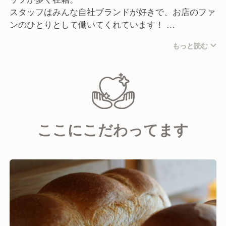
スタッフはみんな自社ブランドが好きで、お店のファ
ンのひとりとして働いてくれています！
もっと読む
また、人柄採用を掲げているので、どの店舗でも笑い
が絶えず和気あいあいとした雰囲気。
コミュニケーションも活発で、スタッフ同士の仲が良
いのも特徴の一つです！
ここにこだわってます