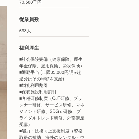
70,500千円
従業員数
663人
福利厚生
■社会保険完備（健康保険、厚生
年金保険、雇用保険、労災保険）
■通勤手当 (上限35,000円/月※超
過分はその半額を支給)
■婚礼利用割引
■保養施設利用割引
■各種研修制度（OJT研修、プラ
ンナー研修、サービス研修、マネ
ジメント研修、SDGｓ研修、ブ
ライダルトレンド研修、外部講座
受講）
■能力・技術向上支援制度（資格
取得の補助、海外のレンタル・ウ