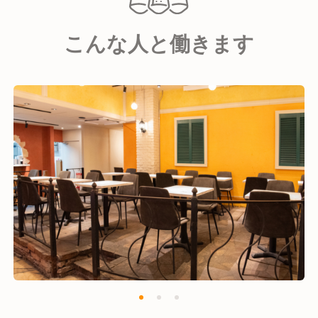
新鮮で種類豊富な魚介類をリーズナブルな価格でお客
こんな人と働きます
様にお届けします。
料理はすべて手作りで提供し、既製品は使用していま
せん。人気のパスタは店内で小麦粉から製麺してお
り、そのもちもちの食感が好評です。
食材には、自社農園で採れた新鮮な野菜や、直接仕入
れた鮮度抜群の魚介類を使用しています。
今後の店舗展開に向けて、共にお店を盛り上げていけ
る仲間を募集しています。