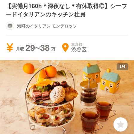
【実働月180h＊深夜なし＊有休取得◎】シーフ
ードイタリアンのキッチン社員
港町のイタリアン モンテロッソ
東京都
29~38
渋谷区
月収
1
/
4