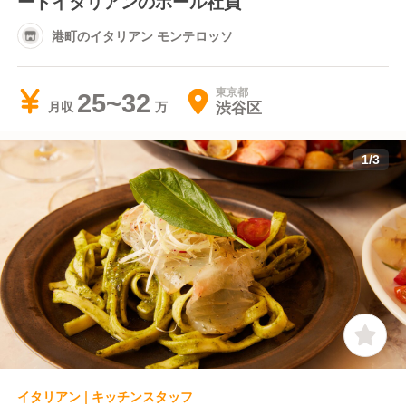
ードイタリアンのホール社員
港町のイタリアン モンテロッソ
東京都
25~32
渋谷区
月収
1
/
3
イタリアン | キッチンスタッフ