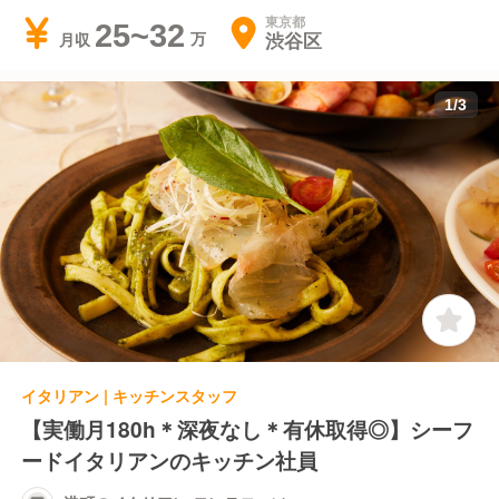
東京都
25~32
渋谷区
月収
1
/
3
イタリアン | キッチンスタッフ
【実働月180h＊深夜なし＊有休取得◎】シーフ
ードイタリアンのキッチン社員