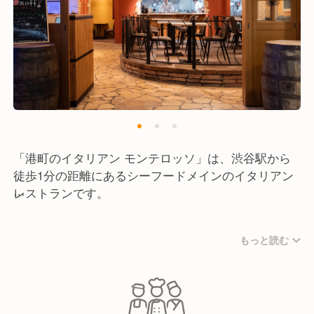
「港町のイタリアン モンテロッソ」は、渋谷駅から
徒歩1分の距離にあるシーフードメインのイタリアン
レストランです。
全80席の店内は、ゆったりと寛げるお洒落な空間で、
もっと読む
普段のお食事やデート、女子会、宴会にもご利用いた
だいています。
店内の中央には小型水槽を設置し、視覚的にも楽しん
でいただける雰囲気作りをしています。