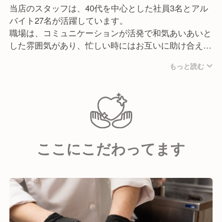
当店のスタッフは、40代を中心とした社員3名とアル
バイト27名が活躍しています。
職場は、コミュニケーションが活発で和気あいあいと
した雰囲気があり、忙しい時にはお互いに助け合える
環境です。
もっと読む
《こんな方を歓迎します！》
・お客様の笑顔を見るのが好きな方
・新しいことにも積極的に挑戦できる方
・臨機応変かつ柔軟に対応できる方
・責任感があり、誠実な方
ここにこだわってます
・将来の独立を視野に入れて学びたい方