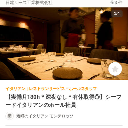
日建リース工業株式会社
全3 件
1
/
4
イタリアン | レストランサービス・ホールスタッフ
【実働月180h＊深夜なし＊有休取得◎】シーフ
ードイタリアンのホール社員
港町のイタリアン モンテロッソ