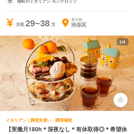
港町のイタリアン モンテロッソ
東京都
29~38
渋谷区
月収
1
/
4
イタリアン | 調理見習い・調理補助
【実働月180h＊深夜なし＊有休取得◎＊希望休