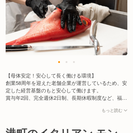
【母体安定！安心して長く働ける環境】
創業58周年を迎えた老舗企業が運営しているため、安
定した経営基盤のもと安心して働けます。
賞与年2回、完全週休2日制、長期休暇制度など、福利
厚生も充実。
もっと読む
メリハリをつけた働き方を実現し、スタッフ一人ひと
りが最大限のパフォーマンスを発揮できる職場を目指
しています。
港町のイタリアン モン