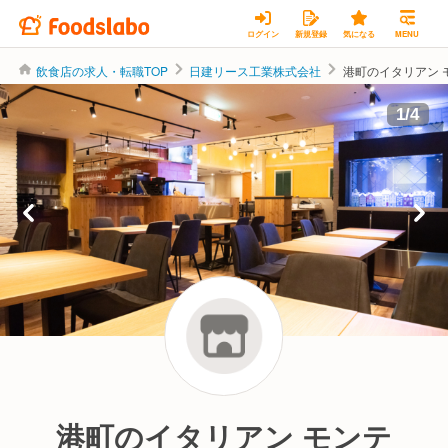
ログイン
新規登録
気になる
MENU
飲食店の求人・転職TOP
日建リース工業株式会社
港町のイタリアン 
日建リース工業株式会社
1
/
4
港町のイタリアン モンテ