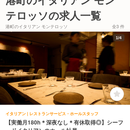
【こだわりの自社運営】
テロッソの求人一覧
母体は建築レンタル業界の最大手企業で、飲食店の経
営以外にも、農園の運営、魚の卸業、養殖など多岐に
港町のイタリアン モンテロッソ
全3 件
わたる事業を展開しています。
「港町のイタリアン モンテロッソ」では、スタッフ
1
/
4
が実際に卸市場に足を運び、自ら目利きした魚を仕入
れるというこだわりも。
直接仕入れることで鮮度抜群の魚を取り扱い、既製品
を使用せず、最高の料理を提供しています。
自社の強みを活かし、リーズナブルで高品質な料理を
お客様にお届けすることに力を入れています。
イタリアン | レストランサービス・ホールスタッフ
【実働月180h＊深夜なし＊有休取得◎】シーフ