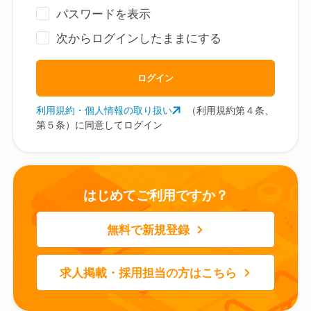
パスワードを表示
次からログインしたままにする
ログイン
利用規約・個人情報の取り扱い
（利用規約第４条、
第５条）に同意してログイン
はじめてご利用ですか？
無料で新規登録
求人掲載・採用担当の方はこちら