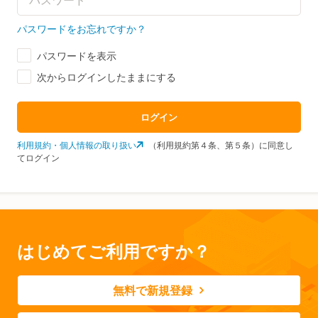
パスワードをお忘れですか？
パスワードを表示
次からログインしたままにする
ログイン
利用規約・個人情報の取り扱い
（利用規約第４条、第５条）に同意し
てログイン
はじめてご利用ですか？
無料で新規登録