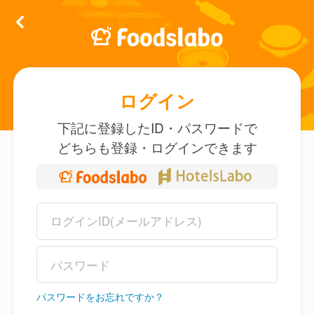
ログイン
下記に登録したID・パスワードで
どちらも登録・ログインできます
パスワードをお忘れですか？