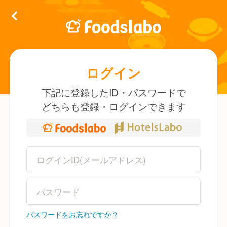
ログイン
下記に登録したID・パスワードで
どちらも登録・ログインできます
パスワードをお忘れですか？