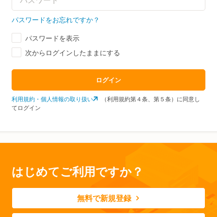
パスワードをお忘れですか？
パスワードを表示
次からログインしたままにする
ログイン
利用規約・個人情報の取り扱い
（利用規約第４条、第５条）に同意し
てログイン
はじめてご利用ですか？
無料で新規登録