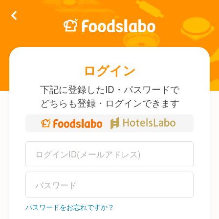
ログイン
下記に登録したID・パスワードで
どちらも登録・ログインできます
パスワードをお忘れですか？