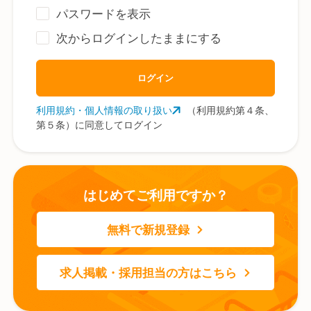
パスワードを表示
次からログインしたままにする
ログイン
利用規約・個人情報の取り扱い
（利用規約第４条、
第５条）に同意してログイン
はじめてご利用ですか？
無料で新規登録
求人掲載・採用担当の方はこちら