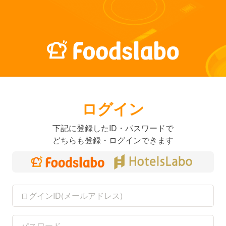
ログイン
下記に登録したID・パスワードで
どちらも登録・ログインできます