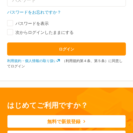
パスワードをお忘れですか？
パスワードを表示
次からログインしたままにする
ログイン
利用規約・個人情報の取り扱い
（利用規約第４条、第５条）に同意し
てログイン
はじめてご利用ですか？
無料で新規登録