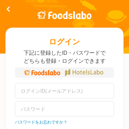
ログイン
下記に登録したID・パスワードで
どちらも登録・ログインできます
パスワードをお忘れですか？