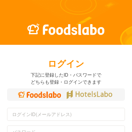
ログイン
下記に登録したID・パスワードで
どちらも登録・ログインできます