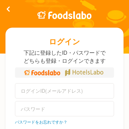
ログイン
下記に登録したID・パスワードで
どちらも登録・ログインできます
パスワードをお忘れですか？