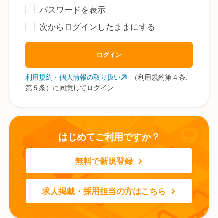
パスワードを表示
次からログインしたままにする
ログイン
利用規約・個人情報の取り扱い
（利用規約第４条、
第５条）に同意してログイン
はじめてご利用ですか？
無料で新規登録
求人掲載・採用担当の方はこちら