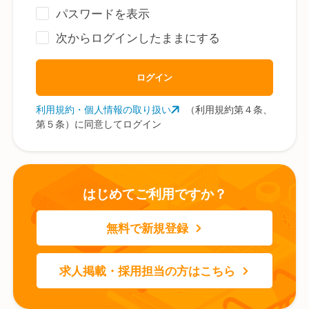
パスワードを表示
次からログインしたままにする
ログイン
利用規約・個人情報の取り扱い
（利用規約第４条、
第５条）に同意してログイン
はじめてご利用ですか？
無料で新規登録
求人掲載・採用担当の方はこちら