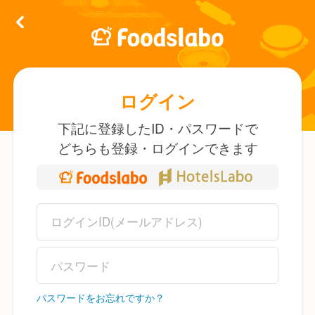
ログイン
下記に登録したID・パスワードで
どちらも登録・ログインできます
パスワードをお忘れですか？