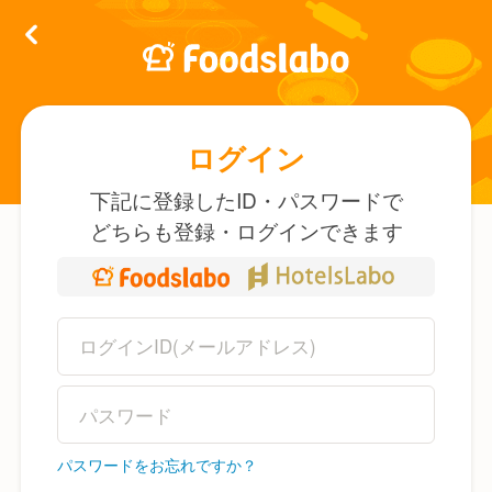
ログイン
下記に登録したID・パスワードで
どちらも登録・ログインできます
パスワードをお忘れですか？