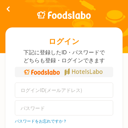
ログイン
下記に登録したID・パスワードで
どちらも登録・ログインできます
パスワードをお忘れですか？