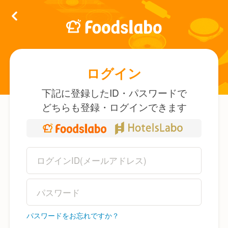
ログイン
下記に登録したID・パスワードで
どちらも登録・ログインできます
パスワードをお忘れですか？