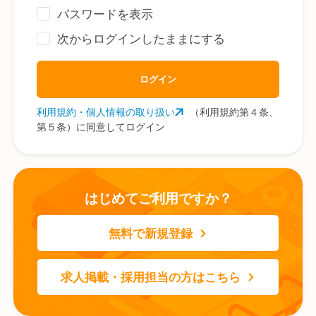
パスワードを表示
次からログインしたままにする
ログイン
利用規約・個人情報の取り扱い
（利用規約第４条、
第５条）に同意してログイン
はじめてご利用ですか？
無料で新規登録
求人掲載・採用担当の方はこちら