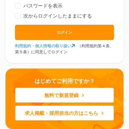
パスワードを表示
次からログインしたままにする
ログイン
利用規約・個人情報の取り扱い
（利用規約第４条、
第５条）に同意してログイン
はじめてご利用ですか？
無料で新規登録
求人掲載・採用担当の方はこちら