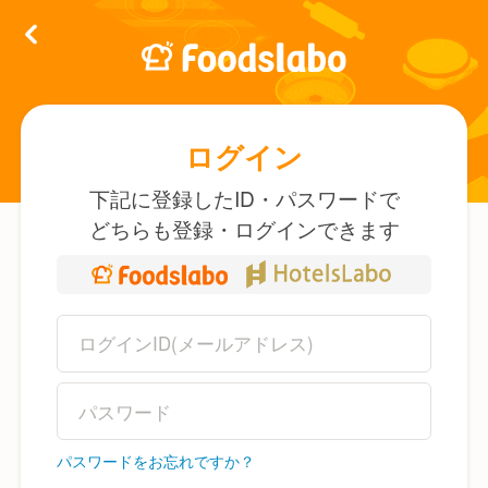
ログイン
下記に登録したID・パスワードで
どちらも登録・ログインできます
パスワードをお忘れですか？