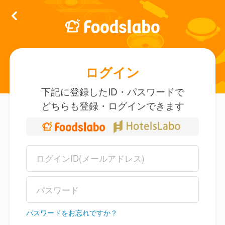
ログイン
下記に登録したID・パスワードで
どちらも登録・ログインできます
パスワードをお忘れですか？