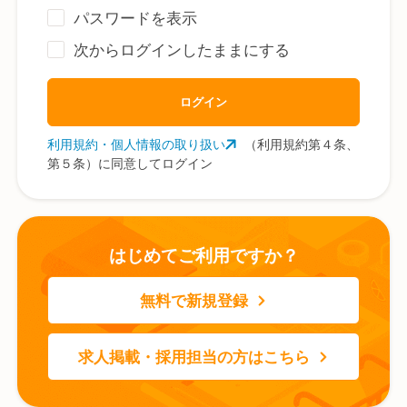
パスワードを表示
次からログインしたままにする
ログイン
利用規約・個人情報の取り扱い
（利用規約第４条、
第５条）に同意してログイン
はじめてご利用ですか？
無料で新規登録
求人掲載・採用担当の方はこちら