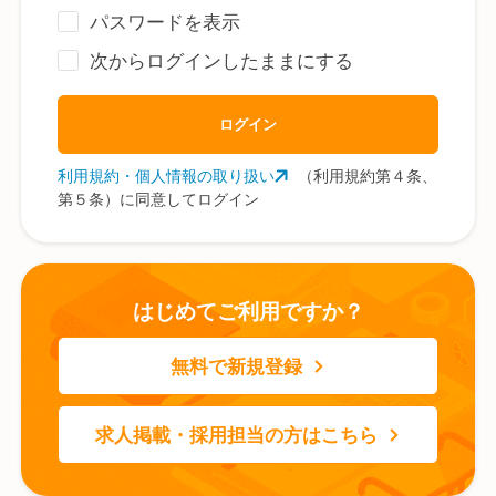
パスワードを表示
次からログインしたままにする
ログイン
利用規約・個人情報の取り扱い
（利用規約第４条、
第５条）に同意してログイン
はじめてご利用ですか？
無料で新規登録
求人掲載・採用担当の方はこちら