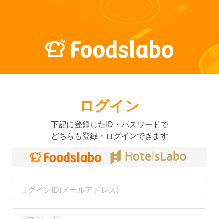
ログイン
下記に登録したID・パスワードで
どちらも登録・ログインできます