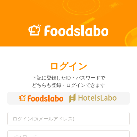
ログイン
下記に登録したID・パスワードで
どちらも登録・ログインできます