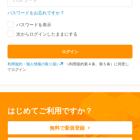
パスワードをお忘れですか？
パスワードを表示
次からログインしたままにする
ログイン
利用規約・個人情報の取り扱い
（利用規約第４条、第５条）に同意し
てログイン
はじめてご利用ですか？
無料で新規登録