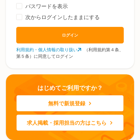
パスワードを表示
次からログインしたままにする
ログイン
利用規約・個人情報の取り扱い
（利用規約第４条、
第５条）に同意してログイン
はじめてご利用ですか？
無料で新規登録
求人掲載・採用担当の方はこちら