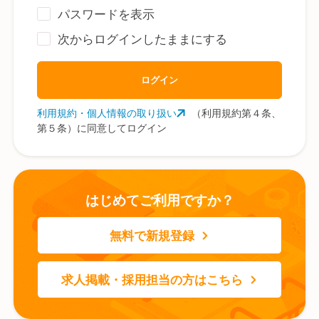
パスワードを表示
次からログインしたままにする
ログイン
利用規約・個人情報の取り扱い
（利用規約第４条、
第５条）に同意してログイン
はじめてご利用ですか？
無料で新規登録
求人掲載・採用担当の方はこちら