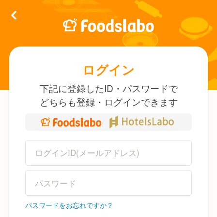
ログイン
下記に登録したID・パスワードで
どちらも登録・ログインできます
パスワードをお忘れですか？