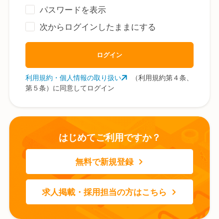
パスワードを表示
次からログインしたままにする
ログイン
利用規約・個人情報の取り扱い
（利用規約第４条、
第５条）に同意してログイン
はじめてご利用ですか？
無料で新規登録
求人掲載・採用担当の方はこちら