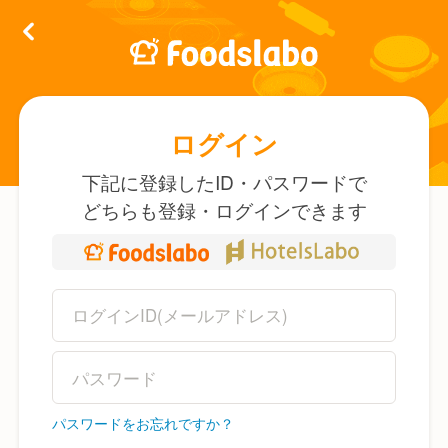
ログイン
下記に登録したID・パスワードで
どちらも登録・ログインできます
パスワードをお忘れですか？