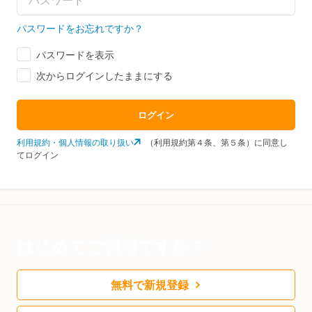
パスワードをお忘れですか？
パスワードを表示
次からログインしたままにする
ログイン
利用規約・個人情報の取り扱い
（利用規約第４条、第５条）に同意し
てログイン
はじめてご利用ですか？
無料で新規登録