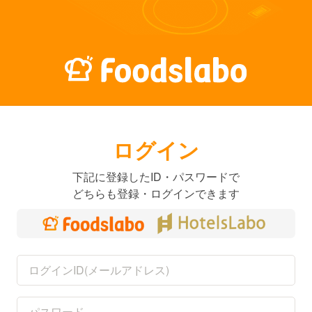
ログイン
下記に登録したID・パスワードで
どちらも登録・ログインできます