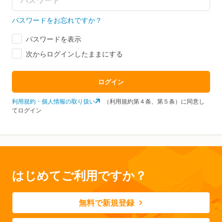
パスワードをお忘れですか？
パスワードを表示
次からログインしたままにする
ログイン
利用規約・個人情報の取り扱い
（利用規約第４条、第５条）に同意し
てログイン
はじめてご利用ですか？
無料で新規登録