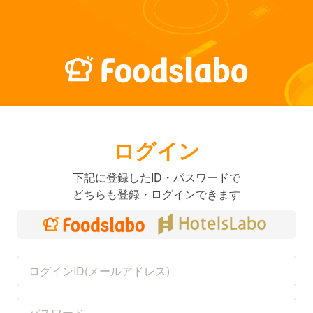
ログイン
下記に登録したID・パスワードで
どちらも登録・ログインできます