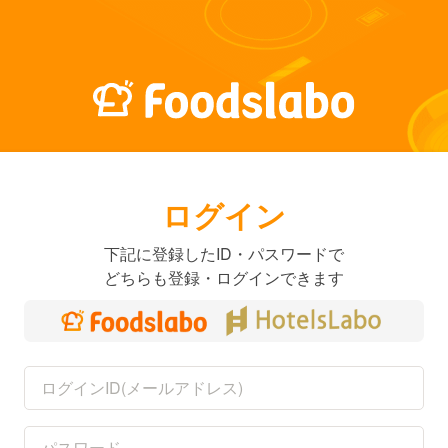
ログイン
下記に登録したID・パスワードで
どちらも登録・ログインできます