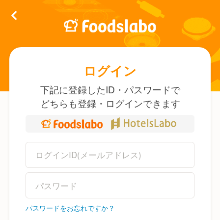
ログイン
下記に登録したID・パスワードで
どちらも登録・ログインできます
パスワードをお忘れですか？