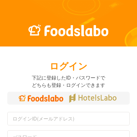
ログイン
下記に登録したID・パスワードで
どちらも登録・ログインできます