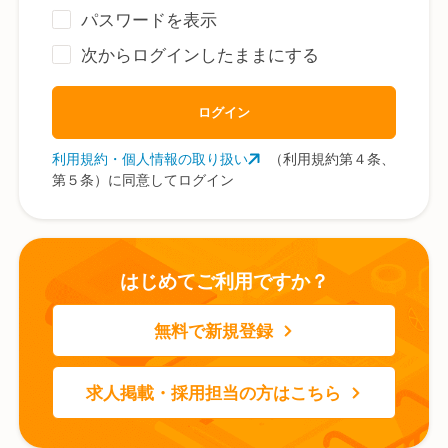
パスワードを表示
次からログインしたままにする
ログイン
利用規約・個人情報の取り扱い
（利用規約第４条、
第５条）に同意してログイン
はじめてご利用ですか？
無料で新規登録
求人掲載・採用担当の方はこちら