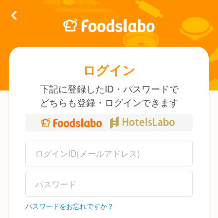
ログイン
下記に登録したID・パスワードで
どちらも登録・ログインできます
パスワードをお忘れですか？